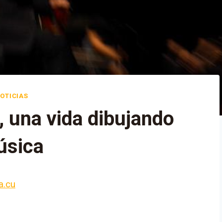
OTICIAS
, una vida dibujando
úsica
a.cu