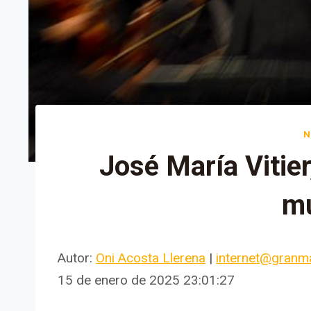
N
José María Vitier
m
Autor:
Oni Acosta Llerena
|
internet@granm
15 de enero de 2025 23:01:27