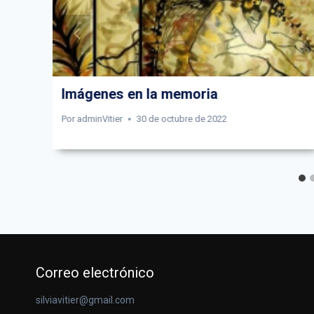
Imágenes en la memoria
Por
adminVitier
30 de octubre de 2022
Correo electrónico
silviavitier@gmail.com