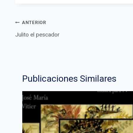
Navegació
ANTERIOR
Julito el pescador
de
Publicaciones Similares
entradas