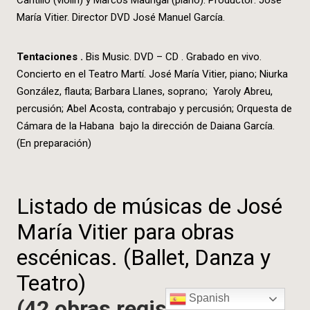
Cantillo (violín) y Marcos Madrigal (piano). Productor: José
María Vitier. Director DVD José Manuel García.
Tentaciones .
Bis Music. DVD – CD . Grabado en vivo.
Concierto en el Teatro Martí. José María Vitier, piano; Niurka
González, flauta; Barbara Llanes, soprano; Yaroly Abreu,
percusión; Abel Acosta, contrabajo y percusión; Orquesta de
Cámara de la Habana bajo la dirección de Daiana García.
(En preparación)
Listado de músicas de José
María Vitier para obras
escénicas. (Ballet, Danza y
Teatro)
Spanish
(42 obras registradas)