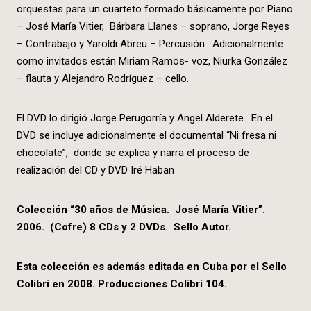
orquestas para un cuarteto formado básicamente por Piano
– José María Vitier, Bárbara Llanes – soprano, Jorge Reyes
– Contrabajo y Yaroldi Abreu – Percusión. Adicionalmente
como invitados están Miriam Ramos- voz, Niurka González
– flauta y Alejandro Rodríguez – cello.
El DVD lo dirigió Jorge Perugorría y Angel Alderete. En el
DVD se incluye adicionalmente el documental “Ni fresa ni
chocolate”, donde se explica y narra el proceso de
realización del CD y DVD Iré Haban
Colecció
n
“
30 a
ños de Mú
sica. Jos
é
Mar
í
a Vitier
”.
2006. (Cofre) 8 CDs y 2 DVDs. Sello Autor.
Esta colección es además editada en Cuba por el Sello
Colibrí en 2008. Producciones Colibrí
104.