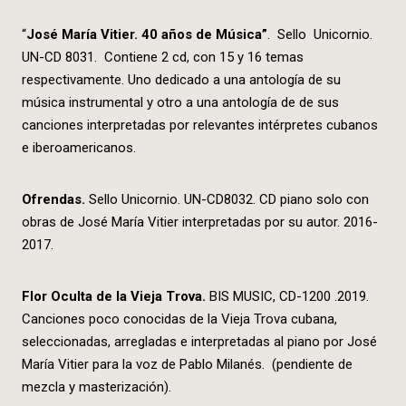
“
Jos
é
Mar
í
a Vitier. 40 a
ños de Mú
sica
”
. Sello Unicornio.
UN-CD 8031. Contiene 2 cd, con 15 y 16 temas
respectivamente. Uno dedicado a una antología de su
música instrumental y otro a una antología de de sus
canciones interpretadas por relevantes intérpretes cubanos
e iberoamericanos.
Ofrendas.
Sello Unicornio. UN-CD8032. CD piano solo con
obras de José María Vitier interpretadas por su autor. 2016-
2017.
Flor Oculta de la Vieja Trova.
BIS MUSIC, CD-1200 .2019.
Canciones poco conocidas de la Vieja Trova cubana,
seleccionadas, arregladas e interpretadas al piano por José
María Vitier para la voz de Pablo Milanés. (pendiente de
mezcla y masterización).